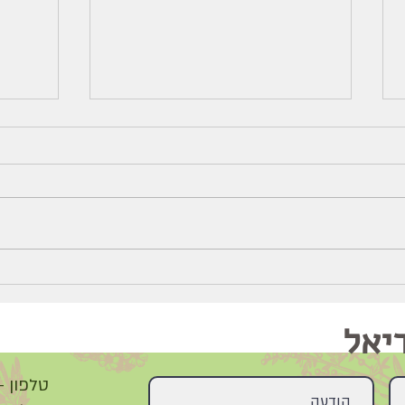
10 צמחים לשיפור תחושת
corus
הרוגע
amus)
יאל
טלפון - 2-5690640