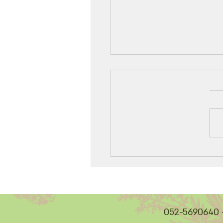
SHI CHANG PU (A
cal
05