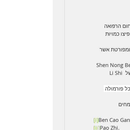
ום הרפואה 
צו כמויות 
 ומפורטת אשר 
אם נסתכל על רפואת הצמחים הסינים נראה שבספרו של החקלאי השמימי ( Shen Nong Ben Cao 
) מופיעים במטרייה מדייקה של Li Shi 
ל פורמולה 
מחים
[i]
Ben Cao Ga
[ii]
Pao Zhi. 