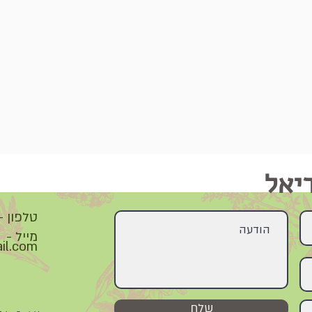
יאל
טלפון - 2-5690640
מייל -
il.com
שלח