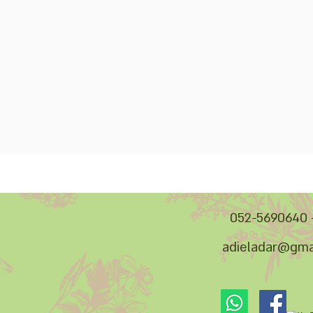
05
adieladar@gma